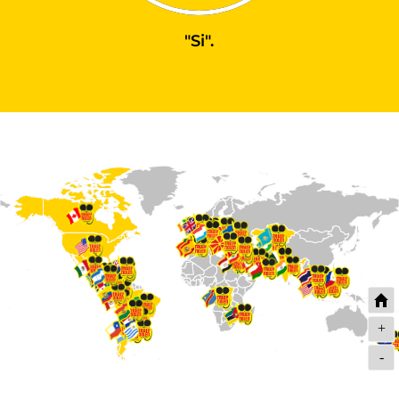
"Si".
+
-