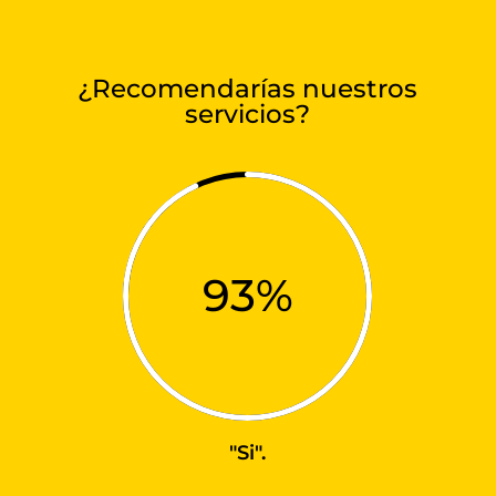
¿Recomendarías nuestros
servicios?
93
%
"Si".